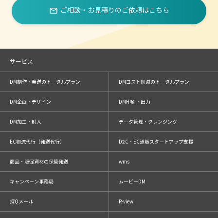
ご相談・お見積りのご依頼はこちら
mail_outline
サービス
DM制作・発送のトータルプラン
DMコスト削減のトータルプラン
DM企画・デザイン
DM印刷・出力
DM加工・封入
データ管理・クレンジング
EC物流代行（発送代行）
D2C・EC通販スタートアップ支援
商品・販促資材の保管発送
wms
キャンペーン事務局
ムービーDM
探Qメール
R-view