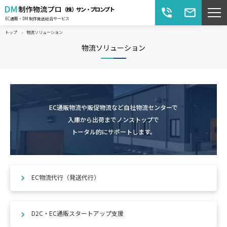
（株）サン・プロンプト
phone_in_talk
mail_outline
EC通販・DM制作発送総合サービス
トップ
物流ソリューション
物流ソリューション
EC通販物流や販促物流など自社物流センターで
入庫から出荷までノンストップで
トータル的にサポートします。
EC物流代行（発送代行）
D2C・EC通販スタートアップ支援