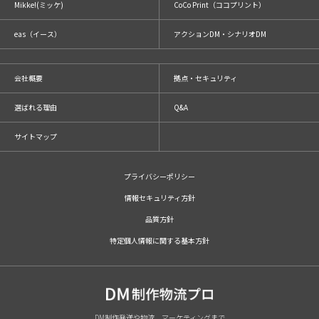
Mikke!(ミッケ)
CoCo Print（ココプリント）
eas（イース）
アクションDM・シナリオDM
会社概要
拠点・セキュリティ
選ばれる理由
Q&A
サイトマップ
プライバシーポリシー
情報セキュリティ方針
品質方針
特定個人情報に関する基本方針
DM制作発送や物流、マーケティングまで